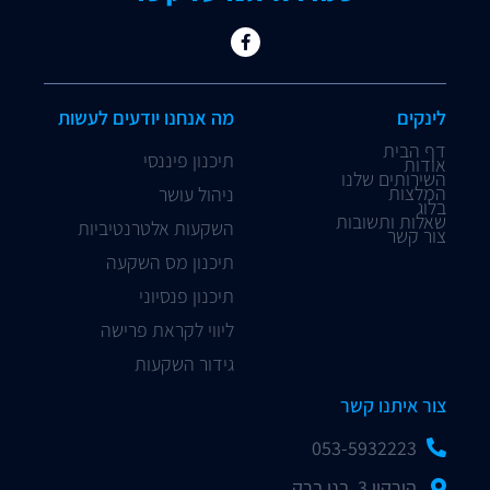
לינקים
מה אנחנו יודעים לעשות
דף הבית
תיכנון פיננסי
אודות
השירותים שלנו
המלצות
ניהול עושר
בלוג
שאלות ותשובות
השקעות אלטרנטיביות
צור קשר
תיכנון מס השקעה
תיכנון פנסיוני
ליווי לקראת פרישה
גידור השקעות
צור איתנו קשר
053-5932223⁩
הירקון 3, בני ברק