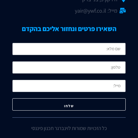
מייל: yair@ywf.co.il
השאירו פרטים ונחזור אליכם בהקדם
שלחו
כל הזכויות שמורות לוינברגר תכנון פיננסי